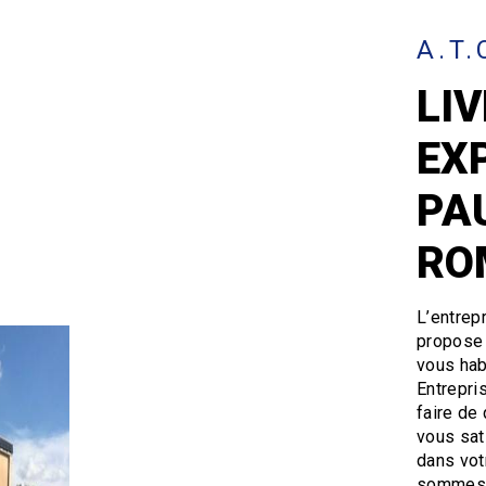
A.T.
LI
EX
PA
RO
L’entrep
propose
vous hab
Entrepri
faire de
vous sat
dans vot
sommes à