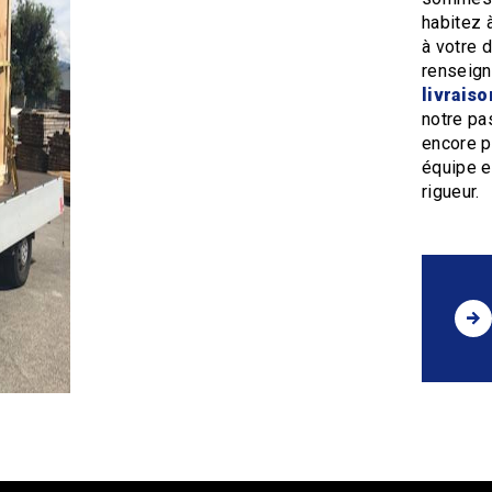
habitez 
à votre 
renseign
livrais
notre pa
encore p
équipe es
rigueur.