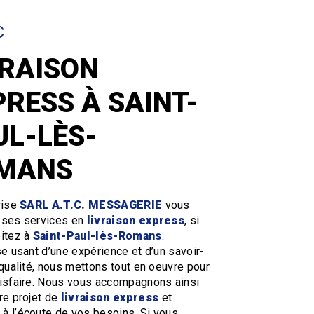
C
VRAISON
PRESS À SAINT-
UL-LÈS-
MANS
rise
SARL A.T.C. MESSAGERIE
vous
 ses services en
livraison express
, si
itez à
Saint-Paul-lès-Romans
.
se usant d’une expérience et d’un savoir-
 qualité, nous mettons tout en oeuvre pour
isfaire. Nous vous accompagnons ainsi
re projet de
livraison express
et
 l’écoute de vos besoins. Si vous