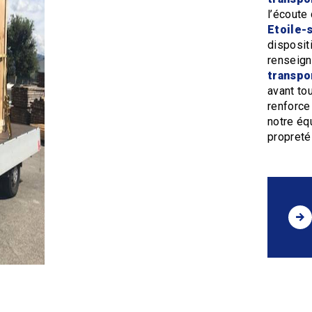
l’écoute
Etoile-
disposit
renseign
transpo
avant to
renforce
notre équ
propreté 