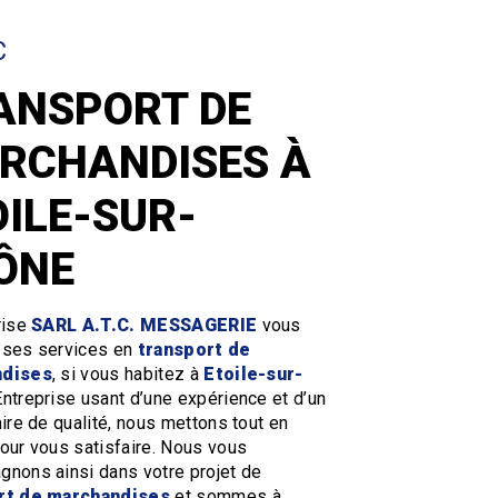
C
ANSPORT DE
RCHANDISES À
OILE-SUR-
ÔNE
rise
SARL A.T.C. MESSAGERIE
vous
 ses services en
transport de
ndises
, si vous habitez à
Etoile-sur-
Entreprise usant d’une expérience et d’un
aire de qualité, nous mettons tout en
our vous satisfaire. Nous vous
nons ainsi dans votre projet de
rt de marchandises
et sommes à