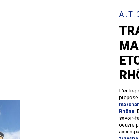
A.T.
TR
MA
ET
RH
L’entrep
propose
marcha
Rhône
. 
savoir-f
oeuvre p
accompag
transpo