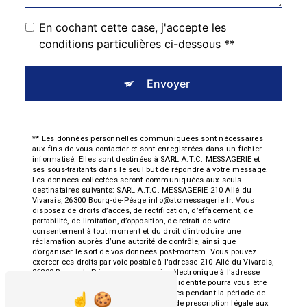
En cochant cette case, j'accepte les
conditions particulières ci-dessous **
Envoyer
** Les données personnelles communiquées sont nécessaires
aux fins de vous contacter et sont enregistrées dans un fichier
informatisé. Elles sont destinées à SARL A.T.C. MESSAGERIE et
ses sous-traitants dans le seul but de répondre à votre message.
Les données collectées seront communiquées aux seuls
destinataires suivants: SARL A.T.C. MESSAGERIE 210 Allé du
Vivarais, 26300 Bourg-de-Péage info@atcmessagerie.fr. Vous
disposez de droits d’accès, de rectification, d’effacement, de
portabilité, de limitation, d’opposition, de retrait de votre
consentement à tout moment et du droit d’introduire une
réclamation auprès d’une autorité de contrôle, ainsi que
d’organiser le sort de vos données post-mortem. Vous pouvez
exercer ces droits par voie postale à l'adresse 210 Allé du Vivarais,
26300 Bourg-de-Péage ou par courrier électronique à l'adresse
info@atcmessagerie.fr. Un justificatif d'identité pourra vous être
demandé. Nous conservons vos données pendant la période de
prise de contact puis pendant la durée de prescription légale aux