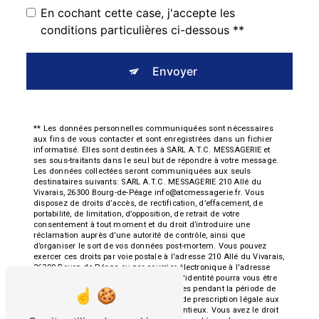
En cochant cette case, j'accepte les
conditions particulières ci-dessous **
Envoyer
** Les données personnelles communiquées sont nécessaires
aux fins de vous contacter et sont enregistrées dans un fichier
informatisé. Elles sont destinées à SARL A.T.C. MESSAGERIE et
ses sous-traitants dans le seul but de répondre à votre message.
Les données collectées seront communiquées aux seuls
destinataires suivants: SARL A.T.C. MESSAGERIE 210 Allé du
Vivarais, 26300 Bourg-de-Péage info@atcmessagerie.fr. Vous
disposez de droits d’accès, de rectification, d’effacement, de
portabilité, de limitation, d’opposition, de retrait de votre
consentement à tout moment et du droit d’introduire une
réclamation auprès d’une autorité de contrôle, ainsi que
d’organiser le sort de vos données post-mortem. Vous pouvez
exercer ces droits par voie postale à l'adresse 210 Allé du Vivarais,
26300 Bourg-de-Péage ou par courrier électronique à l'adresse
info@atcmessagerie.fr. Un justificatif d'identité pourra vous être
demandé. Nous conservons vos données pendant la période de
prise de contact puis pendant la durée de prescription légale aux
fins probatoires et de gestion des contentieux. Vous avez le droit