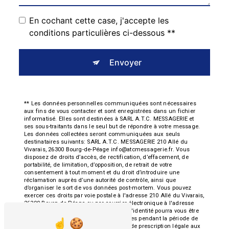
En cochant cette case, j'accepte les
conditions particulières ci-dessous **
Envoyer
** Les données personnelles communiquées sont nécessaires
aux fins de vous contacter et sont enregistrées dans un fichier
informatisé. Elles sont destinées à SARL A.T.C. MESSAGERIE et
ses sous-traitants dans le seul but de répondre à votre message.
Les données collectées seront communiquées aux seuls
destinataires suivants: SARL A.T.C. MESSAGERIE 210 Allé du
Vivarais, 26300 Bourg-de-Péage info@atcmessagerie.fr. Vous
disposez de droits d’accès, de rectification, d’effacement, de
portabilité, de limitation, d’opposition, de retrait de votre
consentement à tout moment et du droit d’introduire une
réclamation auprès d’une autorité de contrôle, ainsi que
d’organiser le sort de vos données post-mortem. Vous pouvez
exercer ces droits par voie postale à l'adresse 210 Allé du Vivarais,
26300 Bourg-de-Péage ou par courrier électronique à l'adresse
info@atcmessagerie.fr. Un justificatif d'identité pourra vous être
demandé. Nous conservons vos données pendant la période de
prise de contact puis pendant la durée de prescription légale aux