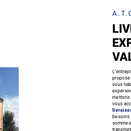
A.T.
LI
EX
VA
L’entrep
propose
vous hab
expérien
mettons 
vous acc
livrais
besoins.
sommes à
transmet