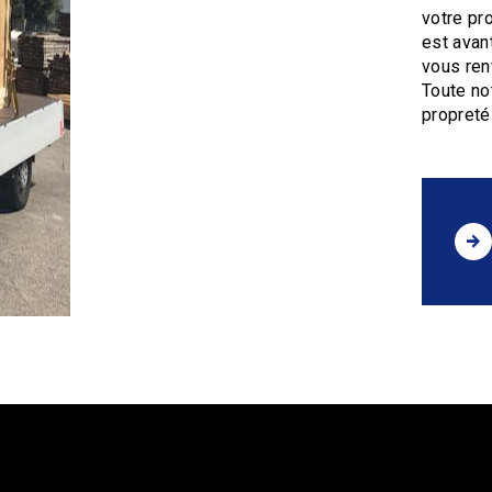
votre pr
est avan
vous ren
Toute not
propreté 