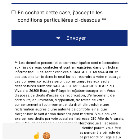
En cochant cette case, j'accepte les
conditions particulières ci-dessous **
Envoyer
** Les données personnelles communiquées sont nécessaires
aux fins de vous contacter et sont enregistrées dans un fichier
informatisé. Elles sont destinées à SARL A.T.C. MESSAGERIE et
ses sous-traitants dans le seul but de répondre à votre message.
Les données collectées seront communiquées aux seuls
destinataires suivants: SARL A.T.C. MESSAGERIE 210 Allé du
Vivarais, 26300 Bourg-de-Péage info@atcmessagerie.fr. Vous
disposez de droits d’accès, de rectification, d’effacement, de
portabilité, de limitation, d’opposition, de retrait de votre
consentement à tout moment et du droit d’introduire une
réclamation auprès d’une autorité de contrôle, ainsi que
d’organiser le sort de vos données post-mortem. Vous pouvez
exercer ces droits par voie postale à l'adresse 210 Allé du Vivarais,
26300 Bourg-de-Péage ou par courrier électronique à l'adresse
info@atcmessagerie.fr. Un justificatif d'identité pourra vous être
demandé. Nous conservons vos données pendant la période de
prise de contact puis pendant la durée de prescription légale aux